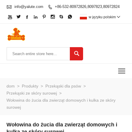

info@yalute.com
+86-532-80972826,8097823,80972824









w języku polskim


To
dom
>
Produkty
>
Przekąski dla psów
>
Przekąski ze skóry surowej
>
Wołowina do żucia dla zwierząt domowych i kulka ze skóry
surowej
Wołowina do żucia dla zwierząt domowych i
kulka ze skóry surowej