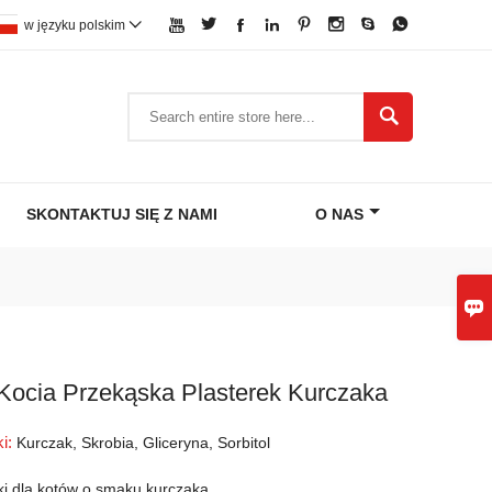








w języku polskim


SKONTAKTUJ SIĘ Z NAMI
O NAS

 Kocia Przekąska Plasterek Kurczaka
ki:
Kurczak, Skrobia, Gliceryna, Sorbitol
i dla kotów o smaku kurczaka