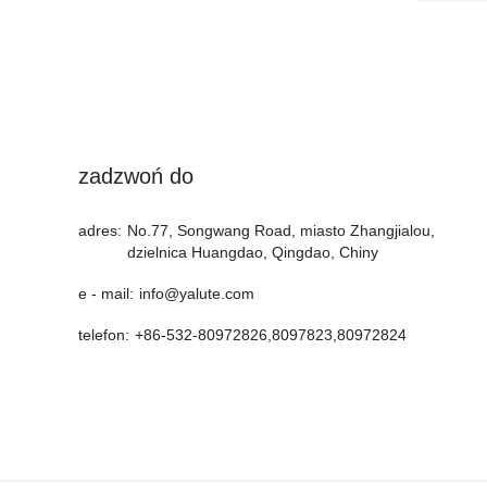
zadzwoń do
adres:
No.77, Songwang Road, miasto Zhangjialou,
dzielnica Huangdao, Qingdao, Chiny
e - mail:
info@yalute.com
telefon:
+86-532-80972826,8097823,80972824