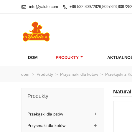

info@yalute.com
+86-532-80972826,8097823,809728

DOM
PRODUKTY
AKTUALNOŚ
dom
>
Produkty
>
Przysmaki dla kotów
>
Przekąski z K
Natural
Produkty
+
Przekąski dla psów
+
Przysmaki dla kotów