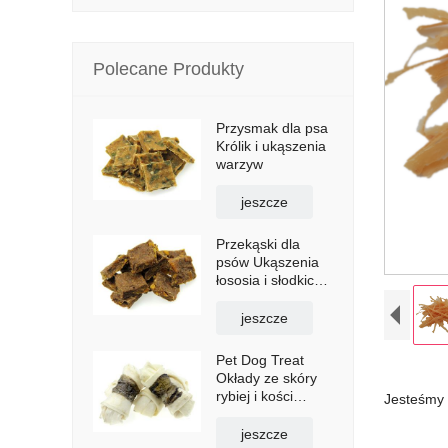
Polecane Produkty
Przysmak dla psa
Królik i ukąszenia
warzyw
jeszcze
Przekąski dla
psów Ukąszenia
łososia i słodkich
ziemniaków
jeszcze
Pet Dog Treat
Okłady ze skóry
rybiej i kości
Jesteśmy 
surowej
jeszcze