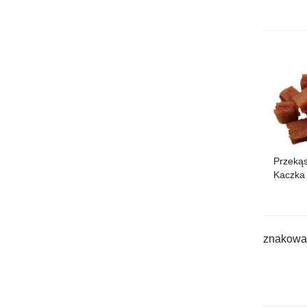
Przekąs
Kaczka
znakowan