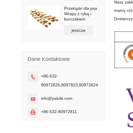
Nasz zakł
Przekąski dla psa
mamy różn
Wrapy z rybą i
Dostarczy
kurczakiem
jeszcze
Dane Kontaktowe
+86-532-

80972826,8097823,80972824
info@yalute.com

+86-532-80972811
