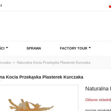
24
CI
SPRAWA
FACTORY TOUR
urczaka
>
Naturalna Kocia Przekąska Plasterek Kurczaka
na Kocia Przekąska Plasterek Kurczaka
Naturalna
Główne składni
pyszne smakołyk