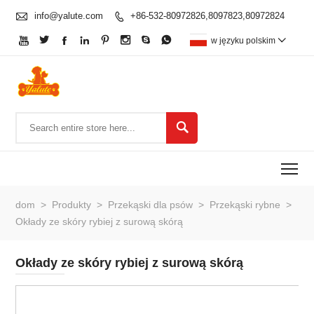

info@yalute.com
+86-532-80972826,8097823,80972824









w języku polskim


To
dom
>
Produkty
>
Przekąski dla psów
>
Przekąski rybne
>
Okłady ze skóry rybiej z surową skórą
Okłady ze skóry rybiej z surową skórą