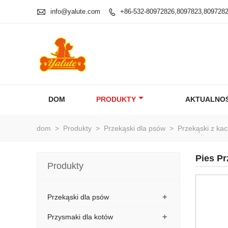

info@yalute.com
+86-532-80972826,8097823,809728

DOM
PRODUKTY
AKTUALNOŚ
dom
>
Produkty
>
Przekąski dla psów
>
Przekąski z kac
Pies Pr
Produkty
+
Przekąski dla psów
+
Przysmaki dla kotów