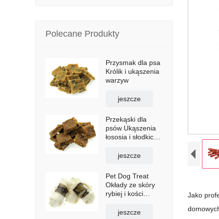
Polecane Produkty
Przysmak dla psa
Królik i ukąszenia
warzyw
jeszcze
Przekąski dla
psów Ukąszenia
łososia i słodkich
ziemniaków
jeszcze
Pet Dog Treat
Okłady ze skóry
rybiej i kości
Jako prof
surowej
domowych,
jeszcze