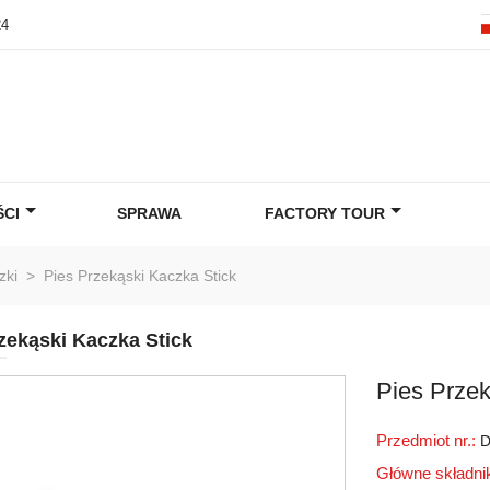
24
CI
SPRAWA
FACTORY TOUR
zki
>
Pies Przekąski Kaczka Stick
zekąski Kaczka Stick
Pies Przek
Przedmiot nr.:
D
Główne składni