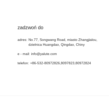
zadzwoń do
adres:
No.77, Songwang Road, miasto Zhangjialou,
dzielnica Huangdao, Qingdao, Chiny
e - mail:
info@yalute.com
telefon:
+86-532-80972826,8097823,80972824