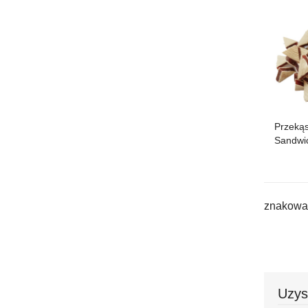
Przekąs
Sandwic
znakowan
Uzys