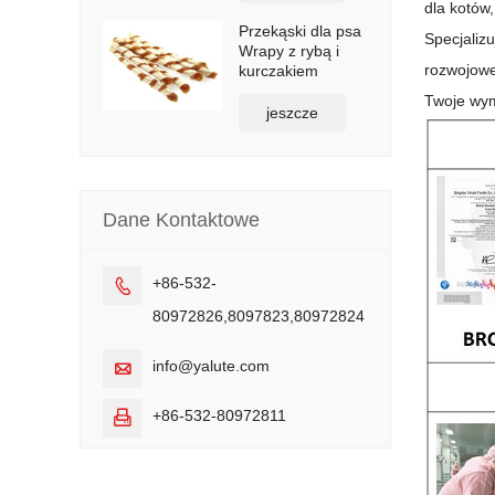
dla kotów
Przekąski dla psa
Specjaliz
Wrapy z rybą i
rozwojowe
kurczakiem
Twoje wym
jeszcze
Dane Kontaktowe
+86-532-

80972826,8097823,80972824
info@yalute.com

+86-532-80972811
