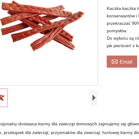
Kaczka kaczka t
konserwantów i 
przekraczać 90
pomysłów.
Do wyboru są ró
jak pierścień z ka

Email
esjonalny dostawca karmy dla zwierząt domowych zajmujemy się główni
 przekąsek dla zwierząt, przysmaków dla zwierząt, hurtowej karmy dl