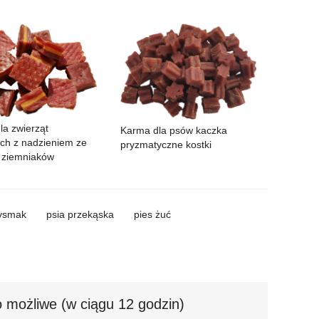
la zwierząt
Karma dla psów kaczka
h z nadzieniem ze
pryzmatyczne kostki
h ziemniaków
zysmak
psia przekąska
pies żuć
 możliwe (w ciągu 12 godzin)