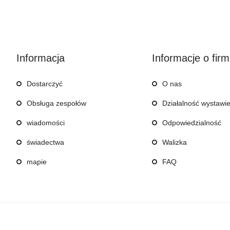
Informacja
Informacje o firm
Dostarczyć
O nas
Obsługa zespołów
Działalność wystawi
wiadomości
Odpowiedzialność
świadectwa
Walizka
mapie
FAQ
Copyright © QINGDAO YALUTE FOODS CO., LTD