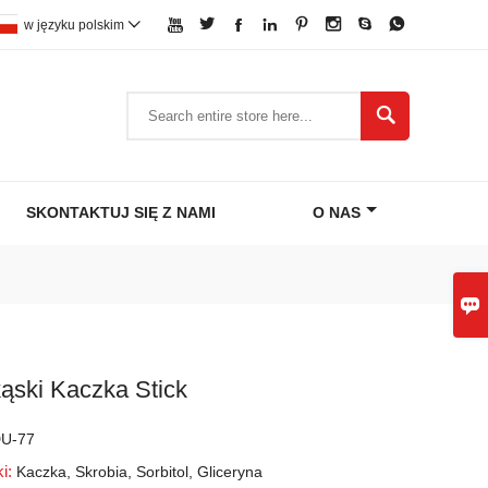








w języku polskim


SKONTAKTUJ SIĘ Z NAMI
O NAS

ąski Kaczka Stick
U-77
ki:
Kaczka, Skrobia, Sorbitol, Gliceryna