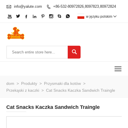

info@yalute.com
+86-532-80972826,8097823,80972824









w języku polskim


To
dom
>
Produkty
>
Przysmaki dla kotów
>
Przekąski z kaczki
>
Cat Snacks Kaczka Sandwich Traingle
Cat Snacks Kaczka Sandwich Traingle